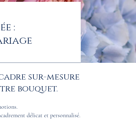
e :
ariage
 cadre sur-mesure
tre bouquet.
motions.
encadrement délicat et personnalisé.