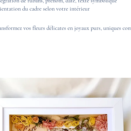
tégration de rubans, prénom, date, texte symbolique
ientation du cadre selon votre intérieur
ansformez vos fleurs délicates en joyaux purs, uniques co