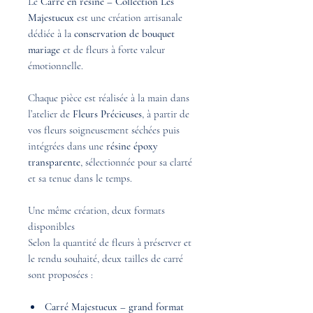
Le
Carré en résine – Collection Les
Majestueux
est une création artisanale
dédiée à la
conservation de bouquet
mariage
et de fleurs à forte valeur
émotionnelle.
Chaque pièce est réalisée à la main dans
l’atelier de
Fleurs Précieuses
, à partir de
vos fleurs soigneusement séchées puis
intégrées dans une
résine époxy
transparente
, sélectionnée pour sa clarté
et sa tenue dans le temps.
Une même création, deux formats
disponibles
Selon la quantité de fleurs à préserver et
le rendu souhaité, deux tailles de carré
sont proposées :
Carré Majestueux – grand format