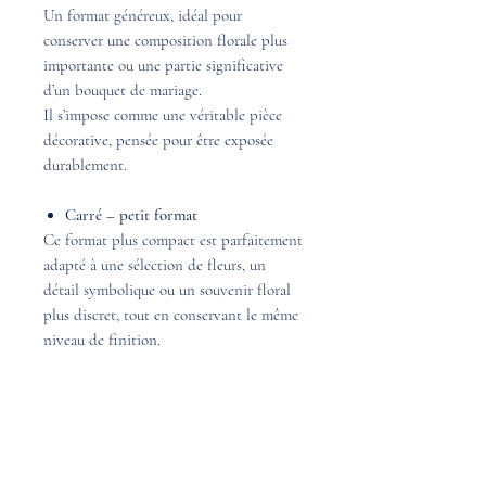
Un format généreux, idéal pour
conserver une composition florale plus
importante ou une partie significative
d’un bouquet de mariage.
Il s’impose comme une véritable pièce
décorative, pensée pour être exposée
durablement.
Carré – petit format
Ce format plus compact est parfaitement
adapté à une sélection de fleurs, un
détail symbolique ou un souvenir floral
plus discret, tout en conservant le même
niveau de finition.
Un objet décoratif durable et unique
Quel que soit le format choisi, chaque
carré en résine est :